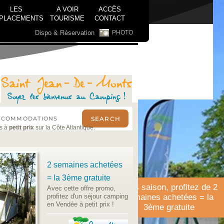
LES
A VOIR
ACCÈS
PLACEMENTS
TOURISME
CONTACT
Dispo & Réservation
PHOTO
ds à
petit prix
sur la Côte Atlantique.
2 semaines achetées
= la 3ème gratuite
Hors saison, profitez de 2
Avec cette offre promo,
profitez d'un séjour camping
semaines achetées = la
en Vendée à petit prix !
3ème gratuite