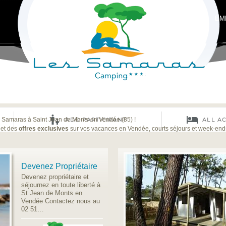
EM
Samaras à Saint Jean de Monts en Vendée (85) !
et des
offres exclusives
sur vos vacances en Vendée, courts séjours et week-en
Devenez Propriétaire
Devenez propriétaire et
séjournez en toute liberté à
St Jean de Monts en
Vendée Contactez nous au
02 51…