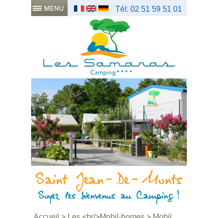
Tél: 02 51 59 51 01
Accueil
>
Les <br/>Mobil-homes
>
Mobil