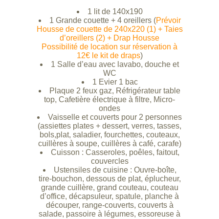
1 lit de 140x190
1 Grande couette + 4 oreillers (
Prévoir
Housse de couette de 240x220 (1) + Taies
d’oreillers (2) + Drap Housse
Possibilité de location sur réservation à
12€ le kit de draps
)
1 Salle d’eau avec lavabo, douche et
WC
1 Evier 1 bac
Plaque 2 feux gaz, Réfrigérateur table
top, Cafetière électrique à filtre, Micro-
ondes
Vaisselle et couverts pour 2 personnes
(assiettes plates + dessert, verres, tasses,
bols,plat, saladier, fourchettes, couteaux,
cuillères à soupe, cuillères à café, carafe)
Cuisson : Casseroles, poêles, faitout,
couvercles
Ustensiles de cuisine : Ouvre-boîte,
tire-bouchon, dessous de plat, éplucheur,
grande cuillère, grand couteau, couteau
d’office, décapsuleur, spatule, planche à
découper, range-couverts, couverts à
salade, passoire à légumes, essoreuse à