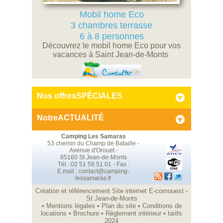
Mobil home Eco
3 chambres terrasse
6 à 8 personnes
Découvrez le mobil home Eco pour vos
vacances à Saint Jean-de-Monts
Consulter
Nos offres
SPÉCIALES
Notre
ACTUALITÉ
Camping Les Samaras
53 chemin du Champ de Bataille -
Avenue d'Orouet -
85160 St Jean-de-Monts
Tél : 02 51 59 51 01 - Fax :
E.mail :
contact@camping-
lessamaras.fr
Création et référencement Site internet E-comouest -
St Jean-de-Monts
•
Mentions légales
•
Plan du site
•
Conditions de
locations
•
Brochure
•
Règlement intérieur
•
tarifs
2024