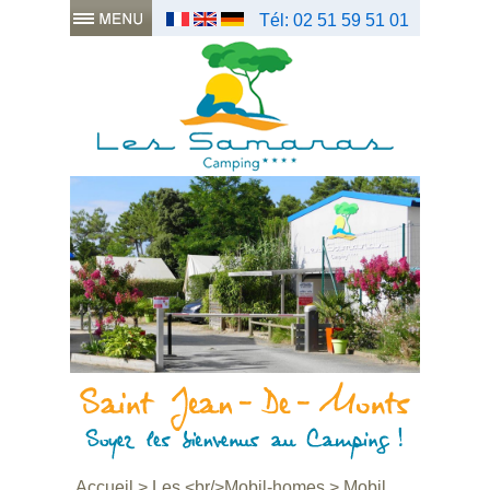
Tél: 02 51 59 51 01
Accueil
>
Les <br/>Mobil-homes
>
Mobil