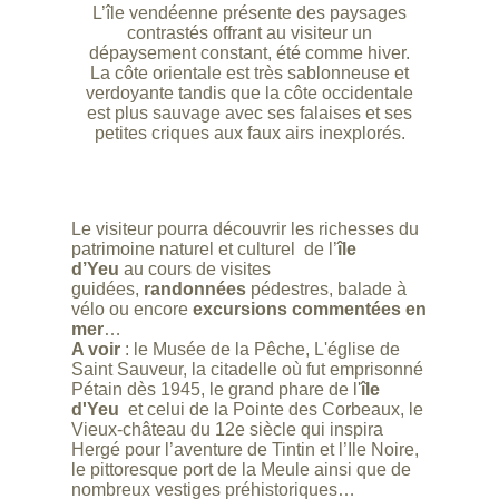
L’île vendéenne présente des paysages
contrastés offrant au visiteur un
dépaysement constant, été comme hiver.
La côte orientale est très sablonneuse et
verdoyante tandis que la côte occidentale
est plus sauvage avec ses falaises et ses
petites criques aux faux airs inexplorés.
Le visiteur pourra découvrir les richesses du
patrimoine naturel et culturel de l’
île
d’Yeu
au cours de visites
guidées,
randonnées
pédestres, balade à
vélo ou encore
excursions commentées en
mer
…
A voir
: le Musée de la Pêche, L'église de
Saint Sauveur, la citadelle où fut emprisonné
Pétain dès 1945, le grand phare de l'
île
d'Yeu
et celui de la Pointe des Corbeaux, le
Vieux-château du 12e siècle qui inspira
Hergé pour l’aventure de Tintin et l’Ile Noire,
le pittoresque port de la Meule ainsi que de
nombreux vestiges préhistoriques…