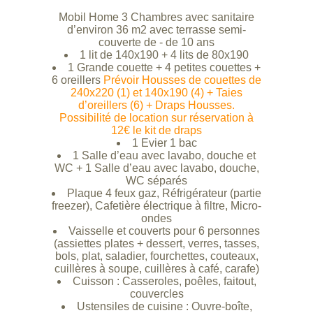
Mobil Home 3 Chambres avec sanitaire
d’environ 36 m2 avec terrasse semi-
couverte de - de 10 ans
1 lit de 140x190 + 4 lits de 80x190
1 Grande couette + 4 petites couettes +
6 oreillers
Prévoir Housses de couettes de
240x220 (1) et 140x190 (4) + Taies
d’oreillers (6) + Draps Housses.
Possibilité de location sur réservation à
12€ le kit de draps
1 Evier 1 bac
1 Salle d’eau avec lavabo, douche et
WC + 1 Salle d’eau avec lavabo, douche,
WC séparés
Plaque 4 feux gaz, Réfrigérateur (partie
freezer), Cafetière électrique à filtre, Micro-
ondes
Vaisselle et couverts pour 6 personnes
(assiettes plates + dessert, verres, tasses,
bols, plat, saladier, fourchettes, couteaux,
cuillères à soupe, cuillères à café, carafe)
Cuisson : Casseroles, poêles, faitout,
couvercles
Ustensiles de cuisine : Ouvre-boîte,