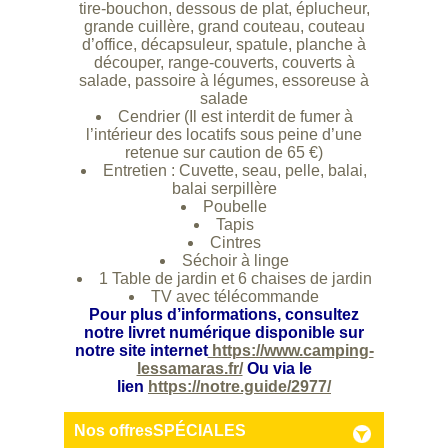
tire-bouchon, dessous de plat, éplucheur,
grande cuillère, grand couteau, couteau
d’office, décapsuleur, spatule, planche à
découper, range-couverts, couverts à
salade, passoire à légumes, essoreuse à
salade
Cendrier (Il est interdit de fumer à
l’intérieur des locatifs sous peine d’une
retenue sur caution de 65 €)
Entretien : Cuvette, seau, pelle, balai,
balai serpillère
Poubelle
Tapis
Cintres
Séchoir à linge
1 Table de jardin et 6 chaises de jardin
TV avec télécommande
Pour plus d’informations, consultez
notre livret numérique disponible sur
notre site internet
https://www.camping-
lessamaras.fr/
Ou via le
lien
https://notre.guide/2977/
Nos offres
SPÉCIALES